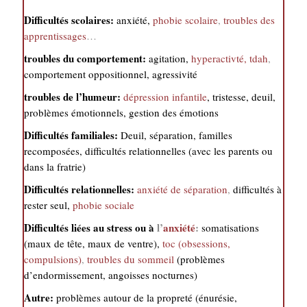
Difficultés scolaires:
anxiété,
phobie scolaire
,
troubles des
apprentissages
…
troubles du comportement:
agitation,
hyperactivté, tdah
,
comportement oppositionnel, agressivité
troubles de l’humeur:
dépression infantile
, tristesse, deuil,
problèmes émotionnels, gestion des émotions
Difficultés familiales:
Deuil, séparation, familles
recomposées, difficultés relationnelles (avec les parents ou
dans la fratrie)
Difficultés relationnelles:
anxiété de séparation
,
difficultés à
rester seul,
phobie sociale
Difficultés liées au stress ou à
l’
anxiété
:
somatisations
(maux de tête, maux de ventre),
toc (obsessions,
compulsions)
,
troubles du sommeil
(problèmes
d’endormissement, angoisses nocturnes)
Autre:
problèmes autour de la propreté (énurésie,