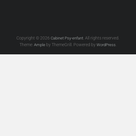
Copyright © 2026
. All rights reserved.
Cabinet Psy-enfant
Theme:
by ThemeGrill. Powered by
.
Ample
WordPress