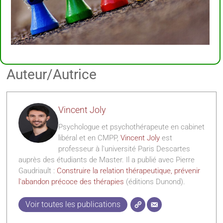
Auteur/Autrice
Vincent Joly
Psychologue et psychothérapeute en cabinet
libéral et en CMPP,
Vincent Joly
est
professeur à l'université Paris Descartes
auprès des étudiants de Master. Il a publié avec Pierre
Gaudriault :
Construire la relation thérapeutique, prévenir
l'abandon précoce des thérapies
(éditions Dunond).
Voir toutes les publications