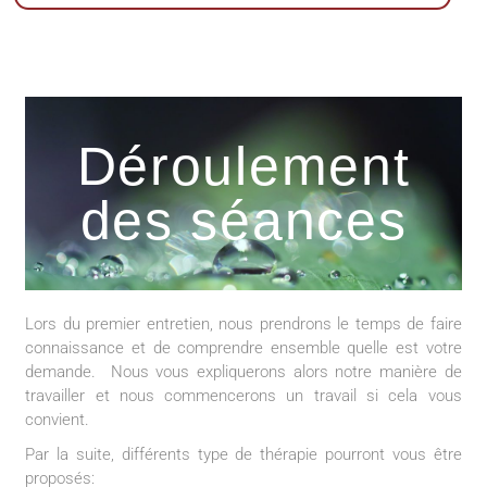
Déroulement
des séances
Lors du premier entretien, nous prendrons le temps de faire
connaissance et de comprendre ensemble quelle est votre
demande. Nous vous expliquerons alors notre manière de
travailler et nous commencerons un travail si cela vous
convient.
Par la suite, différents type de thérapie pourront vous être
proposés: