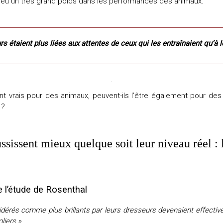
 eu un très grand poids dans les performances des animaux.
s étaient plus liées
aux attentes de ceux
qui les entraînaient qu’à l
.
ont vrais pour des animaux, peuvent-ils l’être également pour d
 ?
ssissent mieux quelque soit leur niveau réel :
e l’étude de Rosenthal
dérés comme plus brillants par leurs dresseurs devenaient effective
liers »
.