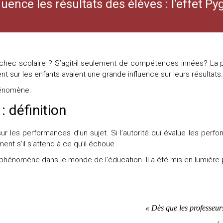
uence les résultats des élèves : l’effet P
’échec scolaire ? S’agit-il seulement de compétences innées? La
nt sur les enfants avaient une grande influence sur leurs résultats.
hénomène.
: définition
r les performances d’un sujet. Si l’autorité qui évalue les perfor
ent s’il s’attend à ce qu’il échoue.
 phénomène dans le monde de l’éducation. Il a été mis en lumière
« Dès que les professeurs