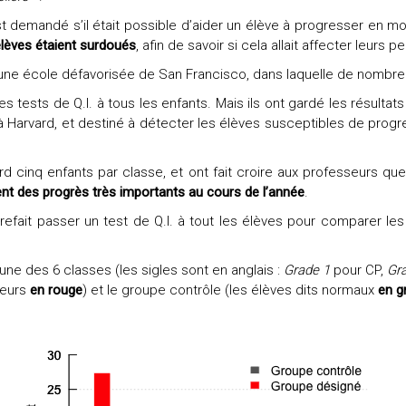
 demandé s’il était possible d’aider un élève à progresser en mod
élèves
étaient
surdoués
, afin de savoir si cela allait affecter leurs
 une école défavorisée de San Francisco, dans laquelle de nombreu
tests de Q.I. à tous les enfants. Mais ils ont gardé les résultats 
t à Harvard, et destiné à détecter les élèves susceptibles de pro
 cinq enfants par classe, et ont fait croire aux professeurs que
nt des progrès
très importants
au cours de
l’année
.
 refait passer un
test de Q.I.
à tout les élèves pour comparer les
ne des 6 classes (les sigles sont en anglais :
Grade 1
pour CP,
Gr
teurs
en rouge
) et le groupe contrôle (les élèves dits normaux
en g