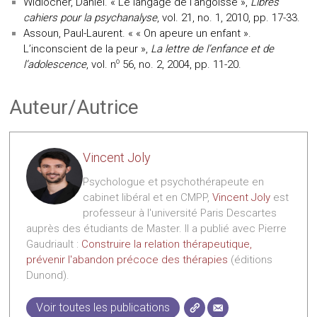
Widlöcher
, Daniel. « Le langage de l’angoisse »,
Libres
cahiers pour la psychanalyse
, vol. 21, no. 1, 2010, pp. 17-33.
Assoun
, Paul-Laurent. « « On apeure un enfant ».
L’inconscient de la peur »,
La lettre de l’enfance et de
o
l’adolescence
, vol. n
56, no. 2, 2004, pp. 11-20.
Auteur/Autrice
Vincent Joly
Psychologue et psychothérapeute en
cabinet libéral et en CMPP,
Vincent Joly
est
professeur à l'université Paris Descartes
auprès des étudiants de Master. Il a publié avec Pierre
Gaudriault :
Construire la relation thérapeutique,
prévenir l'abandon précoce des thérapies
(éditions
Dunond).
Voir toutes les publications