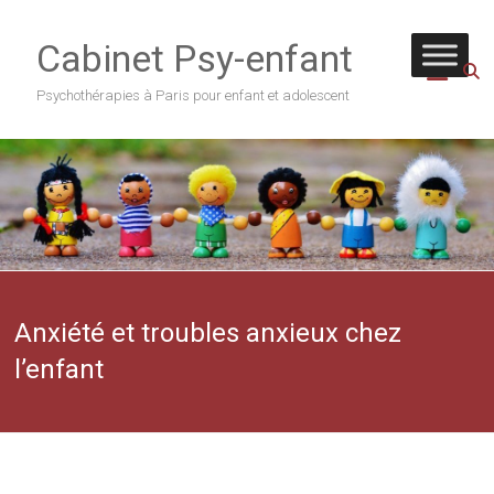
Skip
to
Cabinet Psy-enfant
content
Psychothérapies à Paris pour enfant et adolescent
Anxiété et troubles anxieux chez
l’enfant