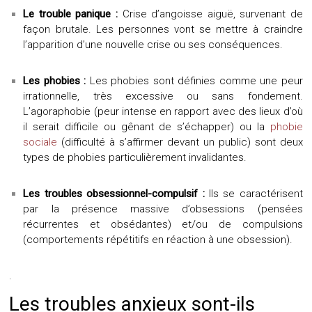
Le t
rouble panique :
Crise d’angoisse aiguë, survenant de
façon brutale. Les personnes vont se mettre à craindre
l’apparition d’une nouvelle crise ou ses conséquences.
Les p
hobie
s
:
Les phobies sont définies comme une peur
irrationnelle, très excessive ou sans fondement.
L’agoraphobie (peur intense en rapport avec des lieux d’où
il serait difficile ou gênant de s’échapper) ou la
phobie
sociale
(difficulté à s’affirmer devant un public) sont deux
types de phobies particulièrement invalidantes.
Les t
rouble
s
obsessionnel-compulsif :
Ils se caractérisent
par la présence massive d’obsessions (pensées
récurrentes et obsédantes) et/ou de compulsions
(comportements répétitifs en réaction à une obsession).
.
Les troubles anxieux sont-ils