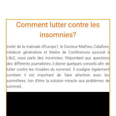
Comment lutter contre les
insomnies?
Invité de la matinale d’Europe1, le Docteur
Mathieu Calafiore
,
médecin généraliste et Maitre de Conférences associé à
Lille2,
nous parle des insomnies. Répondant aux questions
des différents journalistes, il donne quelques conseils afin de
lutter contre les troubles du sommeil. Il souligne également
combien il est important de faire attention avec les
somnifères, loin d’être la solution miracle aux problèmes de
sommeil.