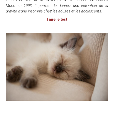
Morin
en
1993.
Il
permet de donnez une indication de la
gravité d’une insomnie chez l
es
adulte
s
et l
es
adolescent
s
.
Faire le test
.
.