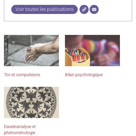
Voir toutes les publications
Toc et compulsions
Bilan psychologique
Daseinanalyse et
phénoménologie