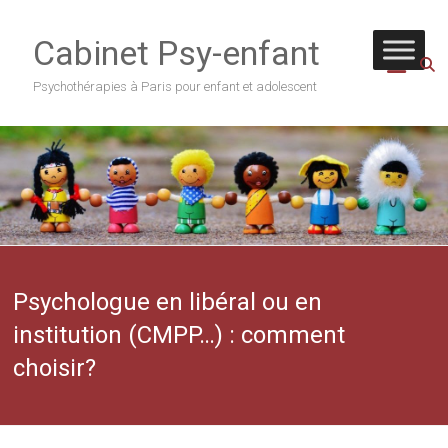
Skip
to
Cabinet Psy-enfant
content
Psychothérapies à Paris pour enfant et adolescent
Psychologue en libéral ou en
institution (CMPP…) : comment
choisir?